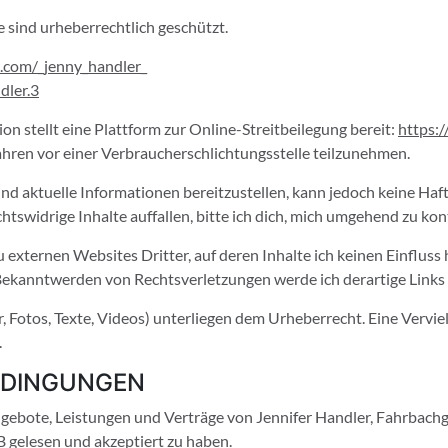
e sind urheberrechtlich geschützt.
.com/_jenny_handler
_
dler.3
n stellt eine Plattform zur Online-Streitbeilegung bereit:
https:
fahren vor einer Verbraucherschlichtungsstelle teilzunehmen.
nd aktuelle Informationen bereitzustellen, kann jedoch keine Haftu
tswidrige Inhalte auffallen, bitte ich dich, mich umgehend zu kon
externen Websites Dritter, auf deren Inhalte ich keinen Einfluss ha
ei Bekanntwerden von Rechtsverletzungen werde ich derartige Link
r, Fotos, Texte, Videos) unterliegen dem Urheberrecht. Eine Vervie
.
EDINGUNGEN
ngebote, Leistungen und Verträge von Jennifer Handler, Fahrbach
 gelesen und akzeptiert zu haben.