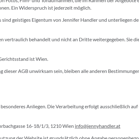
on Fotos, Film- und Tonaufnahmen, die im Rahmen der Angebote en
nen. Ein Widerspruch ist jederzeit möglich.
 sind geistiges Eigentum von Jennifer Handler und unterliegen de
ertraulich behandelt und nicht an Dritte weitergegeben. Sie di
 Gerichtsstand ist Wien.
g dieser AGB unwirksam sein, bleiben alle anderen Bestimmunge
n besonderes Anliegen. Die Verarbeitung erfolgt ausschließlich a
ahrbachgasse 16-18/1/3, 1210 Wien
info@jennyhandler.at
utzung der Website ist grundsätzlich ohne Angabe personenbezo