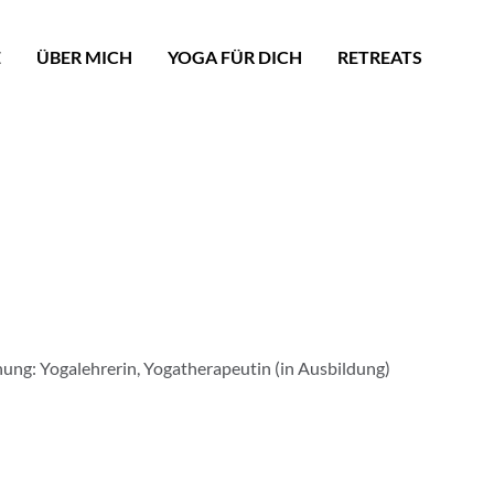
E
ÜBER MICH
YOGA FÜR DICH
RETREATS
ng: Yogalehrerin, Yogatherapeutin (in Ausbildung)