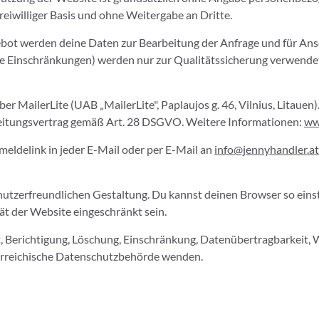
freiwilliger Basis und ohne Weitergabe an Dritte.
t werden deine Daten zur Bearbeitung der Anfrage und für Anschl
e Einschränkungen) werden nur zur Qualitätssicherung verwendet,
r MailerLite (UAB „MailerLite", Paplaujos g. 46, Vilnius, Litauen)
rbeitungsvertrag gemäß Art. 28 DSGVO. Weitere Informationen:
ww
eldelink in jeder E-Mail oder per E-Mail an
info@jennyhandler.at
tzerfreundlichen Gestaltung. Du kannst deinen Browser so einstel
ät der Website eingeschränkt sein.
, Berichtigung, Löschung, Einschränkung, Datenübertragbarkeit,
terreichische Datenschutzbehörde wenden.