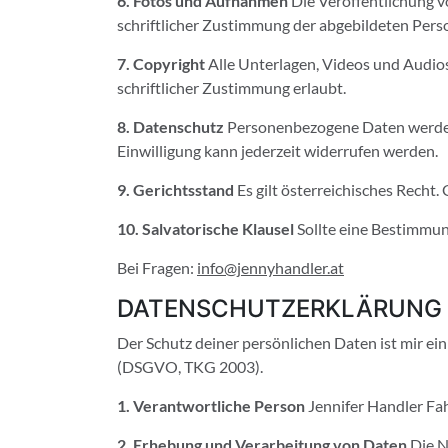
6. Fotos und Aufnahmen
Die Veröffentlichung v
schriftlicher Zustimmung der abgebildeten Perso
7. Copyright
Alle Unterlagen, Videos und Audios
schriftlicher Zustimmung erlaubt.
8. Datenschutz
Personenbezogene Daten werden v
Einwilligung kann jederzeit widerrufen werden.
9. Gerichtsstand
Es gilt österreichisches Recht.
10. Salvatorische Klausel
Sollte eine Bestimmun
Bei Fragen:
info@jennyhandler.at
DATENSCHUTZERKLÄRUNG
Der Schutz deiner persönlichen Daten ist mir ei
(DSGVO, TKG 2003).
1. Verantwortliche Person
Jennifer Handler F
2. Erhebung und Verarbeitung von Daten
Die N